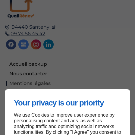
94440 Santeny
09 74 56 45 42
Accueil backup
Nous contacter
Mentions légales
Plan du site
Your privacy is our priority
We use Cookies to improve user experience by
Haut de page
personalising content and ads, as well as
analyzing traffic and optimizing social networks
functionalities. By clicking "I Agree" you consent to