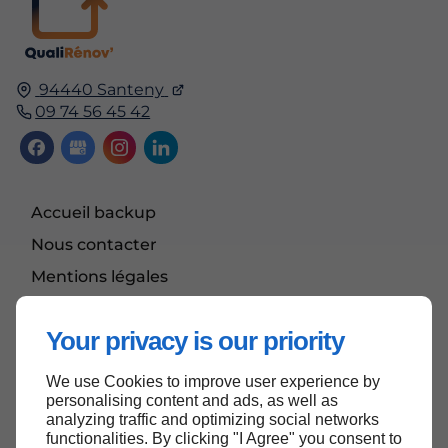
94440 Santeny
09 74 56 45 42
Accueil backup
Nous contacter
Mentions légales
Plan du site
Your privacy is our priority
We use Cookies to improve user experience by
Haut de page
personalising content and ads, as well as
analyzing traffic and optimizing social networks
functionalities. By clicking "I Agree" you consent to