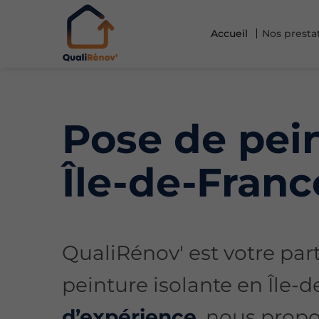
Accueil
Nos presta
Pose de pein
Île-de-Franc
QualiRénov' est votre part
peinture isolante en Île-
d’expérience
, nous prop