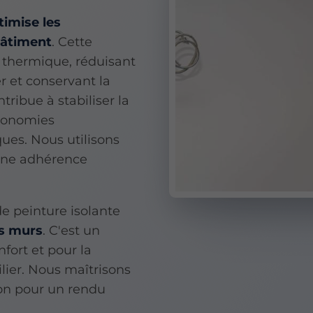
timise les
bâtiment
. Cette
 thermique, réduisant
er et conservant la
tribue à stabiliser la
économies
ques. Nous utilisons
 une adhérence
de peinture isolante
os murs
. C'est un
fort et pour la
lier. Nous maîtrisons
ion pour un rendu