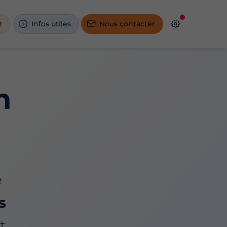
t
Infos utiles
Nous contacter
n
e
s
t