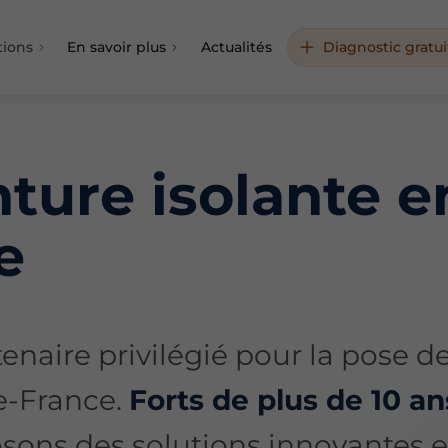
tions
En savoir plus
Actualités
Diagnostic gratui
ture isolante e
e
enaire privilégié pour la pose d
de-France.
Forts de plus de 10 an
osons des solutions innovantes e