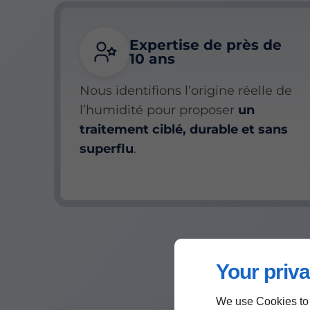
Expertise de près de
10 ans
Nous identifions l’origine réelle de
l’humidité pour proposer
un
traitement ciblé, durable et sans
superflu
.
Your priva
We use Cookies to