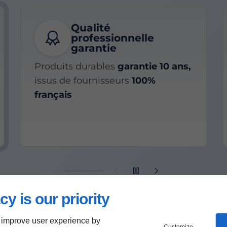
Qualité
professionnelle
garantie
Produits durables
garantie 10 ans,
issus de fournisseurs
100%
français
cy is our priority
 improve user experience by