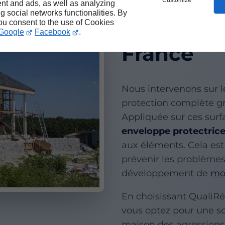
Customize
Protectio
nt and ads, as well as analyzing
ng social networks functionalities. By
you consent to the use of Cookies
et toiture
Google
Facebook
.
France
Nous intervenons sur le
protection complète gr
Appliquée sur ces surf
enveloppe protectric
aux éléments. Cela est
prévenir les problèmes 
développement de
moi
En choisissant QualiRé
vous optez pour une so
maison des agressions 