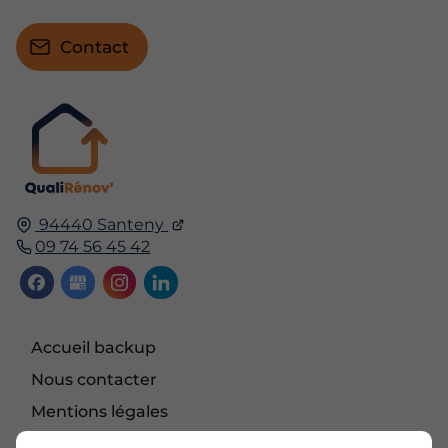
Contact
94440 Santeny
09 74 56 45 42
Accueil backup
Nous contacter
Mentions légales
Plan du site