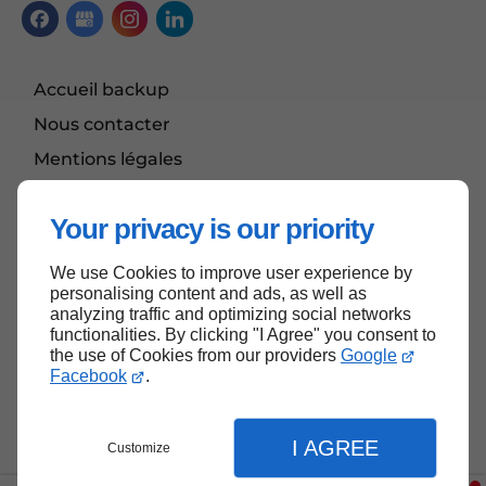
Accueil backup
Nous contacter
Mentions légales
Plan du site
Your privacy is our priority
We use Cookies to improve user experience by
Haut de page
personalising content and ads, as well as
analyzing traffic and optimizing social networks
functionalities. By clicking "I Agree" you consent to
the use of Cookies from our providers
Google
Facebook
.
I AGREE
Customize