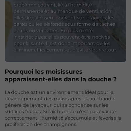
problème courant, lié à l’humidité
permanente et au manque de ventilation.
Elles apparaissent souvent sur les joints, les
parois ou les plafonds sous forme de taches
noires ou verdâtres. En plus d’être
inesthétiques, elles peuvent être nocives
pour la santé. Il est donc important de les
éliminer efficacement et d’éviter leur retour.
Pourquoi les moisissures
apparaissent-elles dans la douche ?
La douche est un environnement idéal pour le
développement des moisissures. L’eau chaude
génère de la vapeur, qui se condense sur les
surfaces froides. Si l’air humide n’est pas évacué
correctement, l’humidité s’accumule et favorise la
prolifération des champignons.