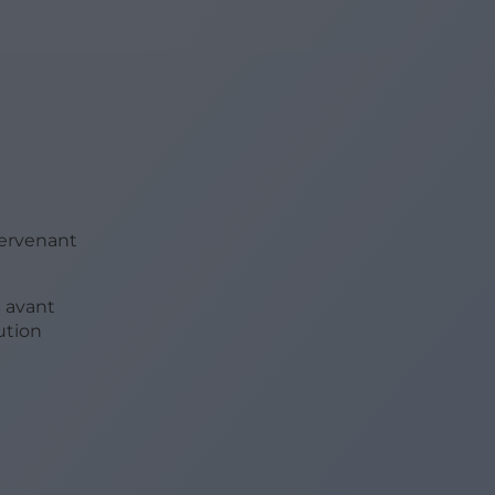
tervenant
s
avant
ution