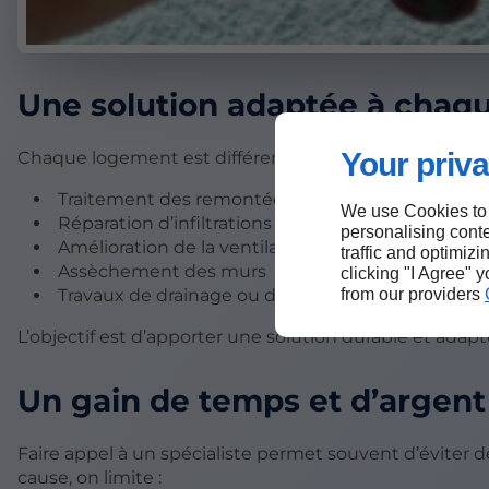
Une solution adaptée à chaqu
Your priva
Chaque logement est différent. Un expert en humidité
Traitement des remontées capillaires
We use Cookies to
Réparation d’infiltrations d’eau
personalising conte
Amélioration de la ventilation
traffic and optimizi
Assèchement des murs
clicking "I Agree" 
from our providers
Travaux de drainage ou d’étanchéité
L’objectif est d’apporter une solution durable et adap
Un gain de temps et d’argent
Faire appel à un spécialiste permet souvent d’éviter de
cause, on limite :