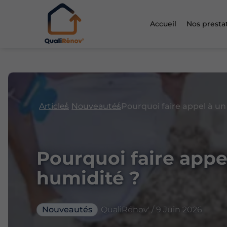
Accueil
Nos presta
Articles
Nouveautés
Pourquoi faire appe
humidité ?
Nouveautés
QualiRénov' / 9 Juin 2026