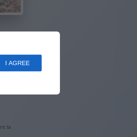
lème :
I AGREE
nt la