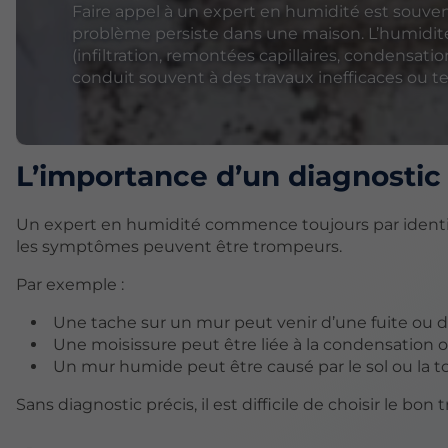
Faire appel à un expert en humidité est souvent 
problème persiste dans une maison. L’humidité 
(infiltration, remontées capillaires, condensatio
conduit souvent à des travaux inefficaces ou t
L’importance d’un diagnostic
Un expert en humidité commence toujours par identifie
les symptômes peuvent être trompeurs.
Par exemple :
Une tache sur un mur peut venir d’une fuite ou d’
Une moisissure peut être liée à la condensation o
Un mur humide peut être causé par le sol ou la t
Sans diagnostic précis, il est difficile de choisir le bon 