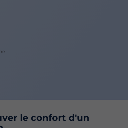
ème
ver le confort d'un
n