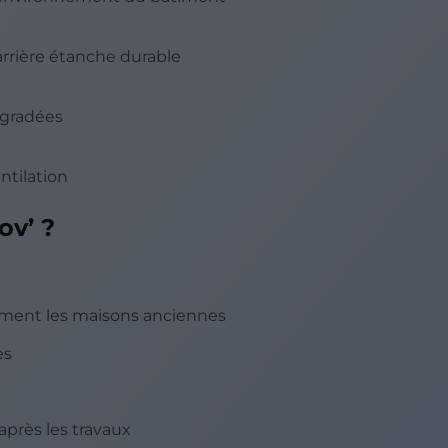
rrière étanche durable
égradées
ntilation
ov’ ?
ment les maisons anciennes
es
près les travaux