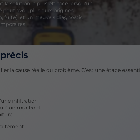
la solution la plus efficace lorsqu’un
peut avoir plusieurs origines
n, fuite), et un mauvais diagnostic
emporaires.
 précis
r la cause réelle du problème. C’est une étape essentie
une infiltration
u à un mur froid
oiture
traitement.