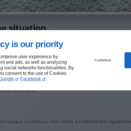
e situation
cy is our priority
 peut proposer des solutions spécifiques selon le prob
 improve user experience by
Customize
nt and ads, as well as analyzing
ng social networks functionalities. By
you consent to the use of Cookies
Google
Facebook
.
tée au bâtiment.
s travaux inutiles ou mal ciblés. En identifiant rapideme