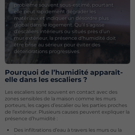
problème souvent sous-estimé, pourtant
elle peut rapidement dégrader les
matériaux et indiquer un désordre plus
global dans le logement. Qu’il s’agisse
d’escaliers intérieurs ou situés près d’un
mur extérieur, la présence d’humidité doit
être prise au sérieux pour éviter des
détériorations progressives.
Pourquoi de l’humidité apparaît-
elle dans les escaliers ?
Les escaliers sont souvent en contact avec des
zones sensibles de la maison comme les murs
porteurs, les cages d’escalier ou les parties proches
de l’extérieur. Plusieurs causes peuvent expliquer la
présence d’humidité :
Des infiltrations d’eau à travers les murs ou la