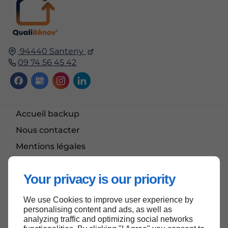
94440 Santeny
09 74 56 45 42
Accueil backup
Nous contacter
Mentions légales
Plan du site
Your privacy is our priority
We use Cookies to improve user experience by
Haut de page
personalising content and ads, as well as
analyzing traffic and optimizing social networks