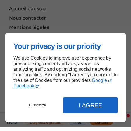
Accueil backup
Nous contacter
Mentions légales
Plan du site
Your privacy is our priority
We use Cookies to improve user experience by
Haut de page
personalising content and ads, as well as
analyzing traffic and optimizing social networks
functionalities. By clicking "I Agree" you consent to
the use of Cookies from our providers
Google
Facebook
.
I AGREE
Customize
Menu
Diagnostic gratuit
Infos
Contact