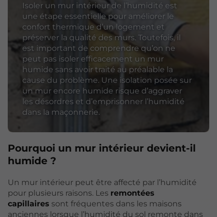
Isoler un mur intérieur de l’humidité est
une étape essentielle pour améliorer le
confort thermique d’un logement et
préserver la qualité des murs. Toutefois, il
est important de comprendre qu’on ne
peut pas isoler efficacement un mur
humide sans avoir traité au préalable la
cause du problème. Une isolation posée sur
un mur encore humide risque d’aggraver
les désordres et d’emprisonner l’humidité
dans la maçonnerie.
Pourquoi un mur intérieur devient-il
humide ?
Un mur intérieur peut être affecté par l’humidité
pour plusieurs raisons. Les
remontées
capillaires
sont fréquentes dans les maisons
anciennes lorsque l’humidité du sol remonte dans