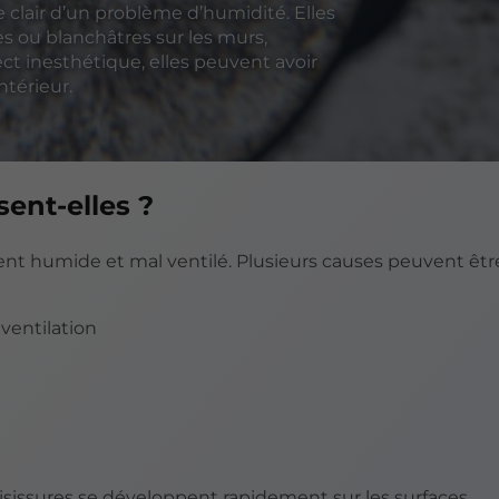
clair d’un problème d’humidité. Elles
es ou blanchâtres sur les murs,
pect inesthétique, elles peuvent avoir
intérieur.
ent-elles ?
t humide et mal ventilé. Plusieurs causes peuvent êtr
ventilation
isissures se développent rapidement sur les surfaces.