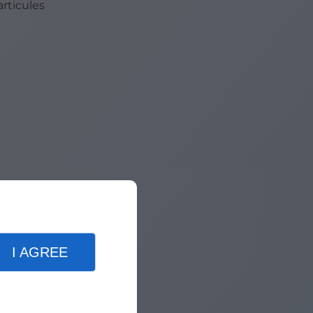
articules
I AGREE
ent si