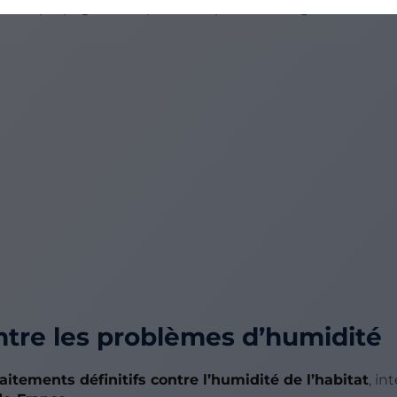
ent se propager dans plusieurs pièces et fragiliser les ma
ntre les problèmes d’humidité
raitements définitifs contre l’humidité de l’habitat
, in