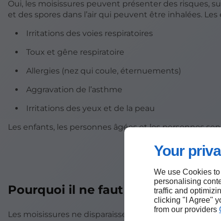
Oui, les moisissures peuvent présenter des risques, su
et des spores dans l’air qui peuvent être inhalées. Les
Irritations des voies respiratoires
Toux et gêne respiratoire
Allergies (nez qui coule, éternuements)
Aggravation de l’asthme
Irritations des yeux et de la peau
Les enfants, les personnes âgées et les personnes sen
Your priva
We use Cookies to
personalising conte
Pourquoi il ne faut pas les ignorer
traffic and optimizi
clicking "I Agree" 
from our providers
Les moisissures ne disparaissent pas seules. Même si e