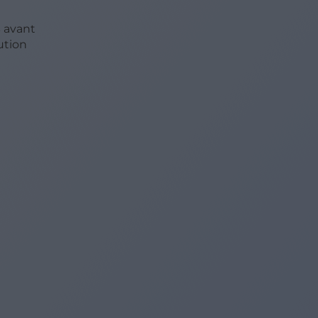
s
avant
ution