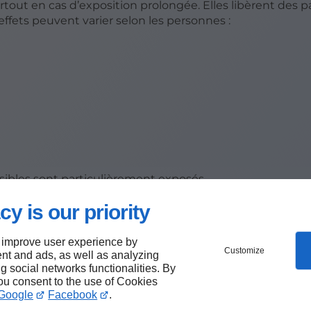
rtout en cas d’exposition prolongée. Elles libèrent des p
 effets peuvent varier selon les personnes :
sibles sont particulièrement exposés.
cy is our priority
 improve user experience by
Customize
nt and ads, as well as analyzing
 ?
ng social networks functionalities. By
you consent to the use of Cookies
Google
Facebook
.
lles sont nettoyées en surface, elles reviennent rapidem