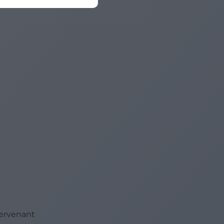
tériaux du
tervenant