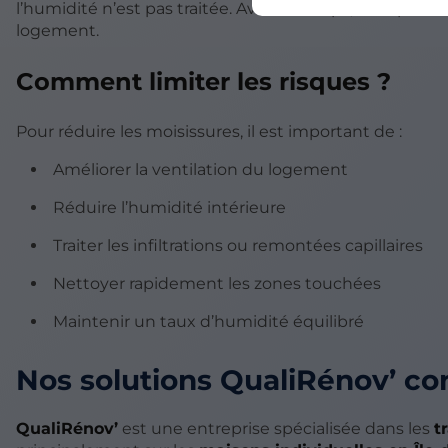
l’humidité n’est pas traitée. Avec le temps, elles peuv
logement.
Comment limiter les risques ?
Pour réduire les moisissures, il est important de :
Améliorer la ventilation du logement
Réduire l’humidité intérieure
Traiter les infiltrations ou remontées capillaires
Nettoyer rapidement les zones touchées
Maintenir un taux d’humidité équilibré
Nos solutions QualiRénov’ co
QualiRénov’
est une entreprise spécialisée dans les
t