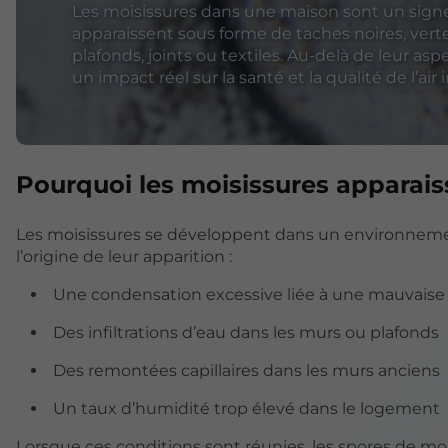
Les moisissures dans une maison sont un signe 
apparaissent sous forme de taches noires, vert
plafonds, joints ou textiles. Au-delà de leur as
un impact réel sur la santé et la qualité de l’air 
Pourquoi les moisissures apparaiss
Les moisissures se développent dans un environnemen
l’origine de leur apparition :
Une condensation excessive liée à une mauvaise 
Des infiltrations d’eau dans les murs ou plafonds
Des remontées capillaires dans les murs anciens
Un taux d’humidité trop élevé dans le logement
Lorsque ces conditions sont réunies, les spores de mo