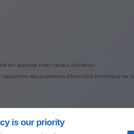
le est associée à des travaux d'isolation
’apparition des problèmes d’humidité à l’intérieur de la
rénovation ?
cy is our priority
position aux intempéries et du type de revêtement utili
s visibles, il est conseillé de faire contrôler la façade afin