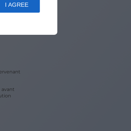
I AGREE
manque
tervenant
s
avant
ution