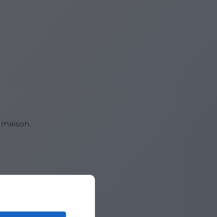
 maison.
sé. Dès
 d’éviter