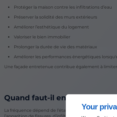
Protéger la maison contre les infiltrations d’eau
Préserver la solidité des murs extérieurs
Améliorer l’esthétique du logement
Valoriser le bien immobilier
Prolonger la durée de vie des matériaux
Améliorer les performances énergétiques lorsqu'el
Une façade entretenue contribue également à limiter l
Quand faut-il envisager une 
Your priva
La fréquence dépend de l’état du bâtiment, de son ex
l’apparition de fissures, d’infiltrations ou de dégradation