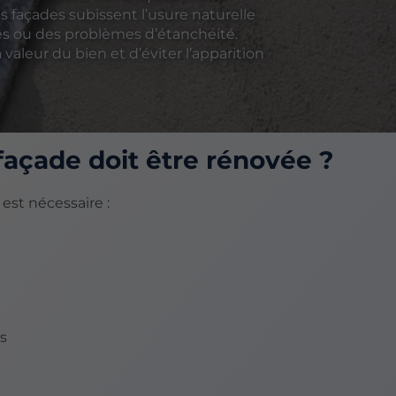
s façades subissent l’usure naturelle
res ou des problèmes d’étanchéité.
aleur du bien et d’éviter l’apparition
façade doit être rénovée ?
est nécessaire :
s