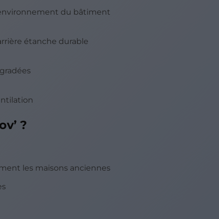
e l’environnement du bâtiment
rrière étanche durable
égradées
ntilation
ov’ ?
ment les maisons anciennes
es