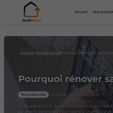
Accueil
Nos presta
Articles
Nouveautés
Pourquoi rénover sa faça
Pourquoi rénover sa
Nouveautés
QualiRénov' / 3 Juin 2026
La façade est l’un des éléments les plus import
bâtiment contre les intempéries, l’humidité et 