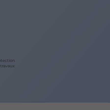
otection
 travaux