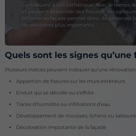
contribuant à son esthétique. Avec le temps, le
et peuvent présenter des fissures, des salissu
Rénover sa façade permet donc de préserver la v
de désordres plus importants.
Quels sont les signes qu’une 
Plusieurs indices peuvent indiquer qu’une rénovation 
Apparition de fissures sur les murs extérieurs
Enduit qui se décolle ou s’effrite
Traces d’humidité ou infiltrations d’eau
Développement de mousses, lichens ou salissure
Décoloration importante de la façade