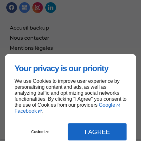
Accueil backup
Nous contacter
Mentions légales
Plan du site
Your privacy is our priority
We use Cookies to improve user experience by
Haut de page
personalising content and ads, as well as
analyzing traffic and optimizing social networks
functionalities. By clicking "I Agree" you consent to
the use of Cookies from our providers
Google
Facebook
.
I AGREE
Customize