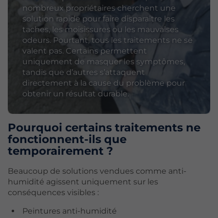
nombreux propriétaires cherchent une
solution rapide pour faire disparaître les
taches, les moisissures ou les mauvaises
odeurs. Pourtant, tous les traitements ne se
valent pas. Certains permettent
uniquement de masquer les symptômes,
tandis que d’autres s’attaquent
directement à la cause du problème pour
obtenir un résultat durable.
Pourquoi certains traitements ne
fonctionnent-ils que
temporairement ?
Beaucoup de solutions vendues comme anti-
humidité agissent uniquement sur les
conséquences visibles :
Peintures anti-humidité