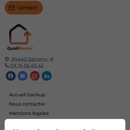
Contact
94440 Santeny
09 74 56 45 42
Accueil backup
Nous contacter
Mentions légales
Plan du site